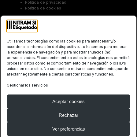
Política de privacidad
Política de cookies
Trabaja con nosotros
Utilizamos tecnologías como las cookies para almacenar y/o
acceder a la información del dispositivo. Lo hacemos para mejorar
la experiencia de navegación y para mostrar anuncios (no)
personalizados. El consentimiento a estas tecnologías nos permitirá
procesar datos como el comportamiento de navegación o los ID's
únicos en este sitio. No consentir o retirar el consentimiento, puede
Social
afectar negativamente a ciertas características y funciones.
Gestionar los servicios
Twitter
LinkedIn
(deprecated)
Aceptar cookies
Rechazar
Ver preferencias