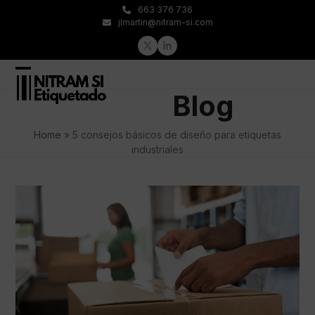
Skip
663 376 736
to
jlmartin@nitram-si.com
content
Twitter
LinkedIn
Open
Close
Blog
mobile
mobile
menu
menu
Home
»
5 consejos básicos de diseño para etiquetas
industriales