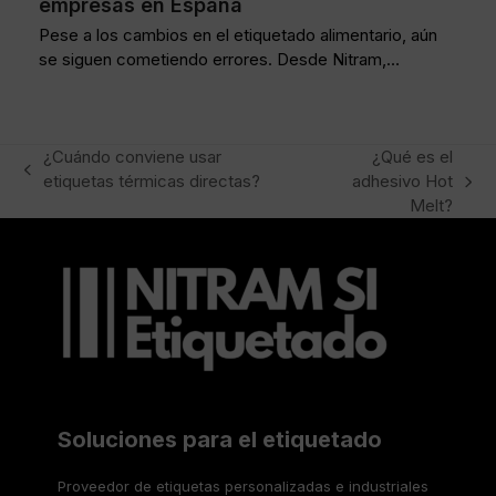
empresas en España
Pese a los cambios en el etiquetado alimentario, aún
se siguen cometiendo errores. Desde Nitram,…
¿Cuándo conviene usar
¿Qué es el
previous
etiquetas térmicas directas?
adhesivo Hot
next
post:
Melt?
post:
Soluciones para el etiquetado
Proveedor de etiquetas personalizadas e industriales