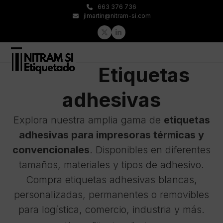
Skip
663 376 736
to
jlmartin@nitram-si.com
content
Twitter
LinkedIn
Open
Close
Etiquetas
mobile
mobile
menu
menu
adhesivas
Explora nuestra amplia gama de
etiquetas
adhesivas para impresoras térmicas y
convencionales
. Disponibles en diferentes
tamaños, materiales y tipos de adhesivo.
Compra etiquetas adhesivas blancas,
personalizadas, permanentes o removibles
para logística, comercio, industria y más.