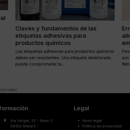
al
Claves y fundamentos de las
Er
etiquetas adhesivas para
al
productos químicos
em
Las etiquetas adhesivas para productos químicos
Pese
deben ser resistentes. Una etiqueta deteriorada
aún
puede comprometer la…
Nit
merciales
nformación
Legal
Via Sergia, 32 - Nave 2
Aviso legal
08302 Mataró -
Política de privacidad