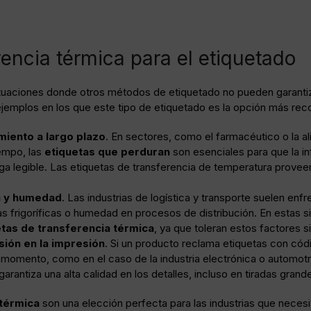
rencia térmica para el etiquetado
situaciones donde otros métodos de etiquetado no pueden garantiz
ejemplos en los que este tipo de etiquetado es la opción más re
iento a largo plazo
. En sectores, como el farmacéutico o la a
empo, las
etiquetas que perduran
son esenciales para que la i
a legible. Las etiquetas de transferencia de temperatura provee
a y humedad
. Las industrias de logística y transporte suelen en
 frigoríficas o humedad en procesos de distribución. En estas si
etas de transferencia térmica
, ya que toleran estos factores s
sión en la impresión
. Si un producto reclama etiquetas con cód
momento, como en el caso de la industria electrónica o automotri
antiza una alta calidad en los detalles, incluso en tiradas grand
 térmica
son una elección perfecta para las industrias que necesit