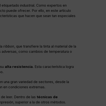
l etiquetado industrial. Como
expertos en
o puede ofrecer. Por ello, en este artículo
acterísticas que hacen que sean tan especiales
da
ribbon
, que transfiere la tinta al material de la
es adversas, como cambios de temperatura o
 su
alta resistencia
. Esta característica logra
po.
 en una gran variedad de sectores, desde la
enan en condiciones extremas.
 de leer. Dentro de las
técnicas de
impresión, superior a la de otros métodos.