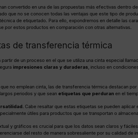
han convertido en una de las propuestas más efectivas dentro de
do que no se conocen todas las ventajas que este tipo de product
écnica de etiquetado. Para ello, expondremos en detalle las car
e por estos productos en comparación con otras alternativas.
as de transferencia térmica
partir de un proceso en el que se utiliza una cinta especial llama
segura
impresiones claras y duraderas
, incluso en condicion
, que no emplean cinta, las de transferencia térmica destacan por
 largos periodos y que sean
etiquetas que perduran
en el tiem
rsatilidad
. Cabe resaltar que estas etiquetas se pueden aplicar
o especialmente útiles para productos que se transportan o almac
xtual y gráficos es crucial para que los datos sean claros y fáciles
ferenciarse del resto de manera sobresaliente por su calidad de 