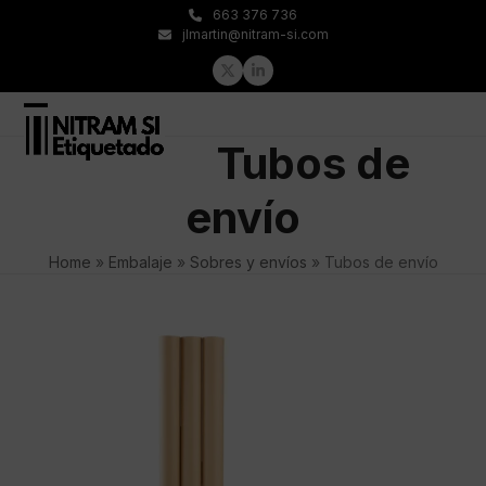
Skip
663 376 736
to
jlmartin@nitram-si.com
content
Twitter
LinkedIn
Open
Close
Tubos de
mobile
mobile
menu
menu
envío
Home
»
Embalaje
»
Sobres y envíos
»
Tubos de envío