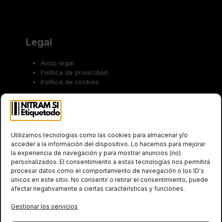
Legal
Aviso legal
Política de privacidad
Política de cookies
Trabaja con nosotros
Utilizamos tecnologías como las cookies para almacenar y/o
acceder a la información del dispositivo. Lo hacemos para mejorar
la experiencia de navegación y para mostrar anuncios (no)
personalizados. El consentimiento a estas tecnologías nos permitirá
procesar datos como el comportamiento de navegación o los ID's
únicos en este sitio. No consentir o retirar el consentimiento, puede
afectar negativamente a ciertas características y funciones.
Social
Gestionar los servicios
Twitter
LinkedIn