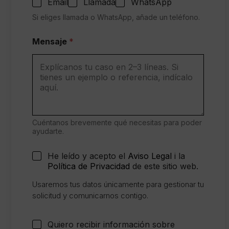
e
Email
Llamada
WhatsApp
l
Si eliges llamada o WhatsApp, añade un teléfono.
l
i
d
Mensaje
*
o
s
Cuéntanos brevemente qué necesitas para poder
ayudarte.
C
He leído y acepto el
Aviso Legal
i la
o
Política de Privacidad
de este sitio web.
n
s
Usaremos tus datos únicamente para gestionar tu
e
solicitud y comunicarnos contigo.
n
t
i
C
Quiero recibir información sobre