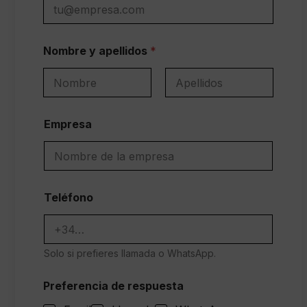
Nombre y apellidos
*
Nombre
Apellidos
U
Empresa
s
o
n
e
c
e
Teléfono
s
i
t
a
Solo si prefieres llamada o WhatsApp.
s
?
a
Preferencia de respuesta
p