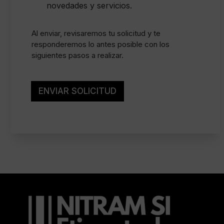
m
a
novedades y servicios.
i
s
e
i
n
l
Al enviar, revisaremos tu solicitud y te
t
l
responderemos lo antes posible con los
o
a
siguientes pasos a realizar.
l
s
e
d
g
e
a
v
ENVIAR SOLICITUD
l
e
*
r
i
f
i
c
a
c
i
ó
n