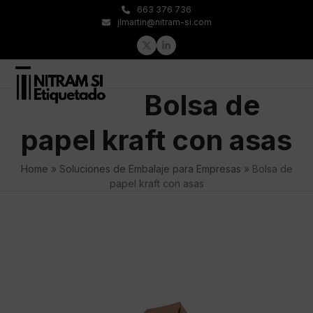
Skip
663 376 736
to
jlmartin@nitram-si.com
content
Twitter
LinkedIn
Open
Close
Bolsa de
mobile
mobile
menu
menu
papel kraft con asas
Home
»
Soluciones de Embalaje para Empresas
»
Bolsa de
papel kraft con asas