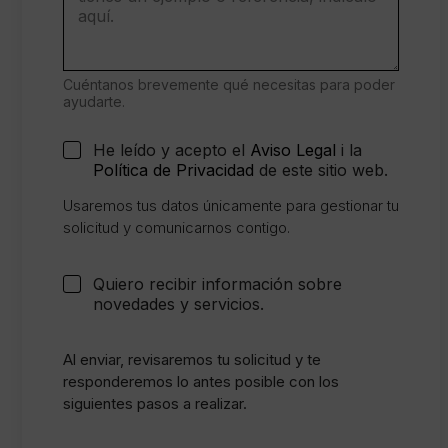
Cuéntanos brevemente qué necesitas para poder
ayudarte.
C
He leído y acepto el
Aviso Legal
i la
o
Política de Privacidad
de este sitio web.
n
s
Usaremos tus datos únicamente para gestionar tu
e
solicitud y comunicarnos contigo.
n
t
i
C
Quiero recibir información sobre
m
a
novedades y servicios.
i
s
e
i
n
l
Al enviar, revisaremos tu solicitud y te
t
l
responderemos lo antes posible con los
o
a
siguientes pasos a realizar.
l
s
e
d