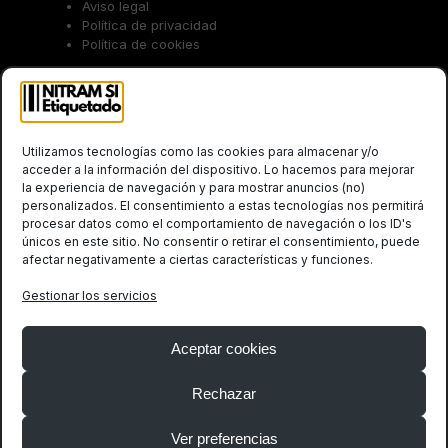
Aviso legal
Política de privacidad
Política de cookies
Trabaja con nosotros
Utilizamos tecnologías como las cookies para almacenar y/o
acceder a la información del dispositivo. Lo hacemos para mejorar
la experiencia de navegación y para mostrar anuncios (no)
personalizados. El consentimiento a estas tecnologías nos permitirá
procesar datos como el comportamiento de navegación o los ID's
únicos en este sitio. No consentir o retirar el consentimiento, puede
afectar negativamente a ciertas características y funciones.
Social
Gestionar los servicios
Twitter
LinkedIn
(deprecated)
Aceptar cookies
Rechazar
Ver preferencias