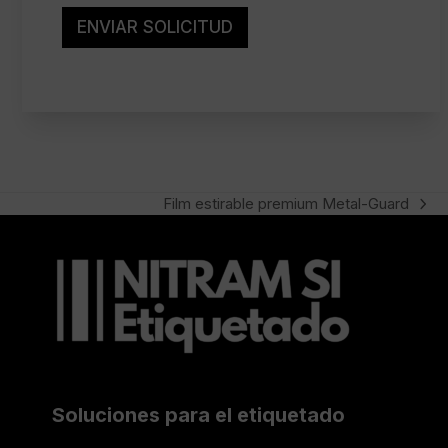
g
e
a
v
ENVIAR SOLICITUD
l
e
*
r
i
f
i
c
a
c
i
Film estirable premium Metal-Guard
next
ó
n
post:
Soluciones para el etiquetado