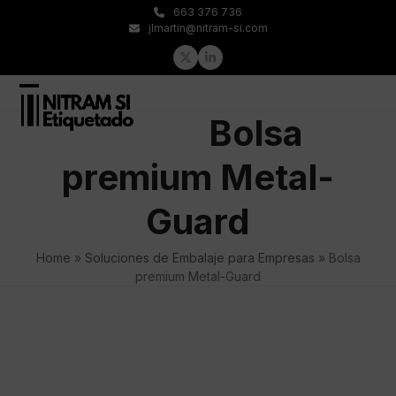
Skip
663 376 736
to
jlmartin@nitram-si.com
content
Twitter
LinkedIn
Open
Close
Bolsa
mobile
mobile
menu
menu
premium Metal-
Guard
Home
»
Soluciones de Embalaje para Empresas
»
Bolsa
premium Metal-Guard