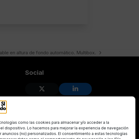
iable en altura de fondo automático. Multibox.
Social
Twitter
LinkedIn
(deprecated)
cnologías como las cookies para almacenar y/o acceder a la
el dispositivo. Lo hacemos para mejorar la experiencia de navegación
r anuncios (no) personalizados. El consentimiento a estas tecnologías