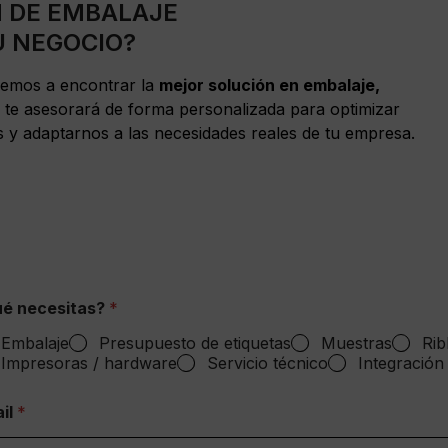
N DE EMBALAJE
U NEGOCIO?
remos a encontrar la
mejor solución en embalaje,
 te asesorará de forma personalizada para optimizar
s y adaptarnos a las necesidades reales de tu empresa.
é necesitas?
*
Embalaje
Presupuesto de etiquetas
Muestras
Rib
Impresoras / hardware
Servicio técnico
Integración
il
*