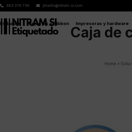
Skip
663 376 736
jlmartin@nitram-si.com
to
content
Embalaje
Etiquetas y Ribbon
Impresoras y hardware
Caja de 
Home
»
Soluc