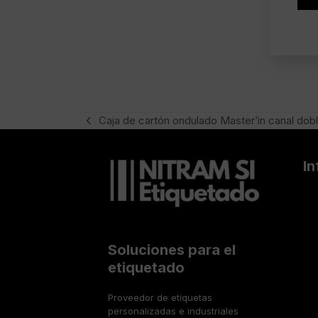
e
e
g
v
a
e
l
r
*
i
f
i
c
a
Caja de cartón ondulado Master’in canal dob
previous
c
post:
i
ó
I
n
Soluciones para el
etiquetado
Proveedor de etiquetas
personalizadas e industriales