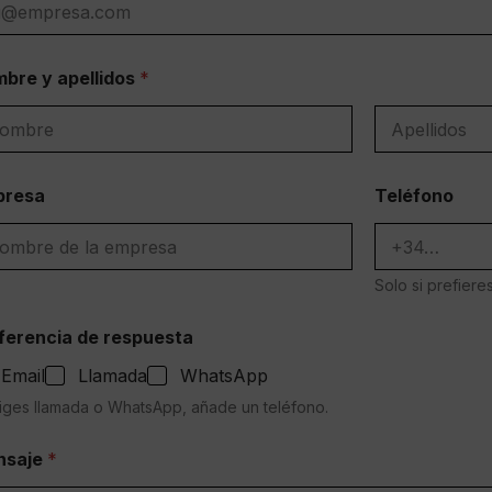
bre y apellidos
*
bre
Apellidos
presa
Teléfono
Solo si prefier
ferencia de respuesta
Email
Llamada
WhatsApp
liges llamada o WhatsApp, añade un teléfono.
nsaje
*