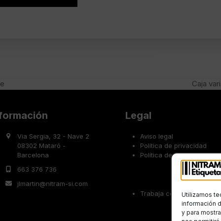
le
Caja var
next
post:
nformación
Legal
Via Sergia, 32 - Nave 2
Aviso legal
08302 Mataró -
Política de privacidad
Barcelona
Política de cookies
663 376 736
jlmartin@nitram-si.com
Trabaja con nosotros
Utilizamos te
información d
y para mostra