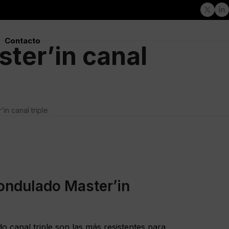
Twitte
Li
Contacto
ter’in canal
in canal triple
 ondulado Master’in
o canal triple son las más resistentes para