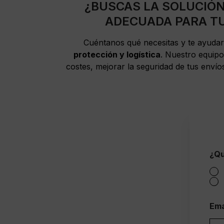
¿BUSCAS LA SOLUCIÓ
ADECUADA PARA T
Cuéntanos qué necesitas y te ayuda
protección y logística
. Nuestro equipo
costes, mejorar la seguridad de tus envío
(
¿Qu
s
i
M
e
d
i
Ema
d
a