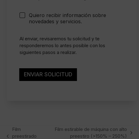
n
t
i
C
Quiero recibir información sobre
m
a
novedades y servicios.
i
s
e
i
n
l
Al enviar, revisaremos tu solicitud y te
t
l
responderemos lo antes posible con los
o
a
siguientes pasos a realizar.
l
s
e
d
g
e
a
v
ENVIAR SOLICITUD
l
e
*
r
i
f
i
c
a
c
i
Film
Film estirable de máquina con alto
ó
next
preestirado
preestiro (>150% – 250%)
n