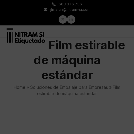
Skip
663 376 736
to
jlmartin@nitram-si.com
content
Twitter
LinkedIn
Open
Close
Film estirable
mobile
mobile
menu
menu
de máquina
estándar
Home
»
Soluciones de Embalaje para Empresas
»
Film
estirable de máquina estándar