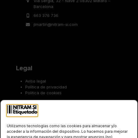
Via Sergia, 32 - Nave 2 08302 Mataró -
Barcelona
663 376 736
jlmartin@nitram-si.com
Legal
Aviso legal
Política de privacidad
Política de cookies
Trabaja con nosotros
Utilizamos tecnologías como las cookies para almacenar y/o
acceder a la información del dispositivo. Lo hacemos para mejorar
la experiencia de navegación y para mostrar anuncios (no)