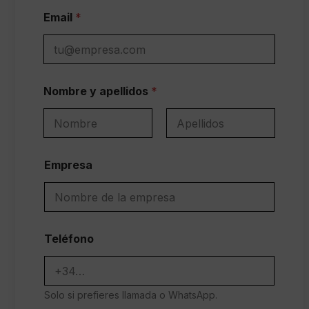
*
Email
*
e
s
t
i
m
a
Nombre y apellidos
*
d
a
*
Nombre
Apellidos
Empresa
Teléfono
Solo si prefieres llamada o WhatsApp.