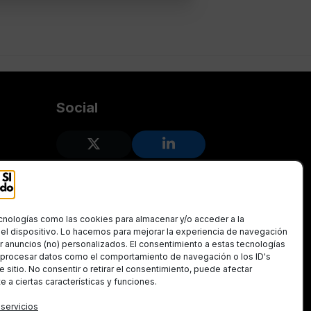
Social
Twitter
LinkedIn
(deprecated)
cnologías como las cookies para almacenar y/o acceder a la
el dispositivo. Lo hacemos para mejorar la experiencia de navegación
r anuncios (no) personalizados. El consentimiento a estas tecnologías
á procesar datos como el comportamiento de navegación o los ID's
e sitio. No consentir o retirar el consentimiento, puede afectar
 a ciertas características y funciones.
 servicios