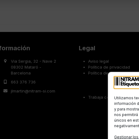
e
nformación
Legal
Via Sergia, 32 - Nave 2
Aviso legal
08302 Mataró -
Política de privacidad
Barcelona
Política de cookies
663 376 736
jlmartin@nitram-si.com
Trabaja con nosotros
Utilizamos te
información d
y para mostra
nos permitir
únicos en est
negativamente
Gestionar los