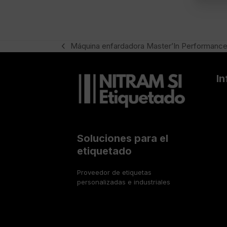
*
i
f
i
c
a
Máquina enfardadora Master’In Performanc
previous
c
post:
i
ó
I
n
Soluciones para el
etiquetado
Proveedor de etiquetas
personalizadas e industriales