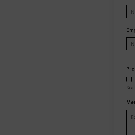
Nom
Em
Pre
Si e
e
Me
n
¿
V
a
n
C