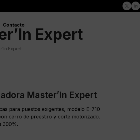
Twitte
Li
Contacto
r’In Expert
’In Expert
adora Master’In Expert
cas para puestos exigentes, modelo E-710
n carro de preestiro y corte motorizado.
a 300%.