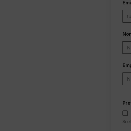
Ema
Nom
Nom
Em
Pre
Si e