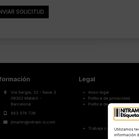
NVIAR SOLICITUD
nformación
Legal
Via Sergia, 32 - Nave 2
Aviso legal
08302 Mataró -
Política de privacidad
Barcelona
Política de cookies
663 376 736
jlmartin@nitram-si.com
Trabaja con nosotros
Utilizamos te
información d