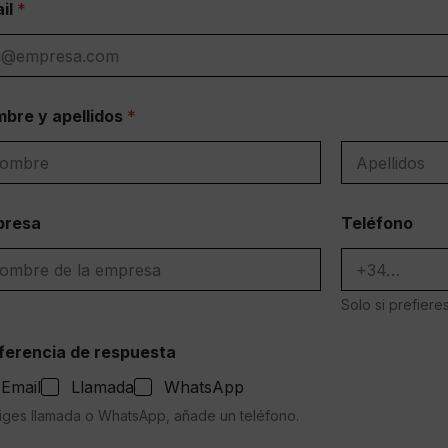
il
*
bre y apellidos
*
bre
Apellidos
presa
Teléfono
Solo si prefier
ferencia de respuesta
Email
Llamada
WhatsApp
liges llamada o WhatsApp, añade un teléfono.