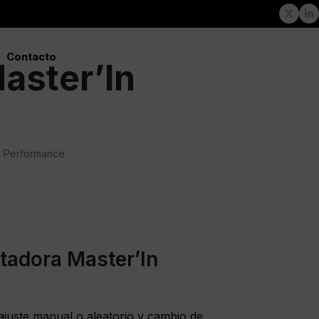
Twitte
Li
Contacto
aster’In
n Performance
tadora Master’In
juste manual o aleatorio y cambio de