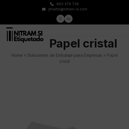
Skip
663 376 736
to
jlmartin@nitram-si.com
content
Twitter
LinkedIn
Open
Close
Papel cristal
mobile
mobile
menu
menu
Home
»
Soluciones de Embalaje para Empresas
»
Papel
cristal