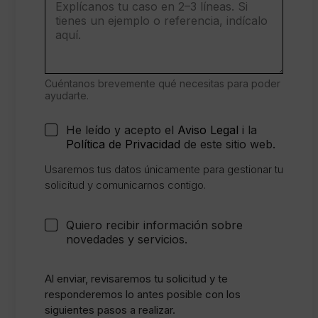
s
e
n
t
i
m
i
Cuéntanos brevemente qué necesitas para poder
e
ayudarte.
n
t
C
He leído y acepto el
Aviso Legal
i la
o
o
Política de Privacidad
de este sitio web.
E
n
m
s
Usaremos tus datos únicamente para gestionar tu
p
e
solicitud y comunicarnos contigo.
r
n
e
t
s
i
C
Quiero recibir información sobre
a
m
a
novedades y servicios.
T
i
s
e
e
i
l
n
l
Al enviar, revisaremos tu solicitud y te
é
t
l
responderemos lo antes posible con los
f
o
a
siguientes pasos a realizar.
o
l