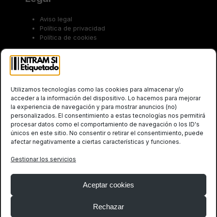
Aviso legal
Política de privacidad
Política de cookies
Trabaja con nosotros
Utilizamos tecnologías como las cookies para almacenar y/o
acceder a la información del dispositivo. Lo hacemos para mejorar
la experiencia de navegación y para mostrar anuncios (no)
personalizados. El consentimiento a estas tecnologías nos permitirá
procesar datos como el comportamiento de navegación o los ID's
únicos en este sitio. No consentir o retirar el consentimiento, puede
afectar negativamente a ciertas características y funciones.
Social
Gestionar los servicios
Twitter
LinkedIn
(deprecated)
Aceptar cookies
Rechazar