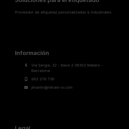
Soluciones para el etiquetado
Proveedor de etiquetas personalizadas e industriales
Información
Via Sergia, 32 - Nave 2 08302 Mataró -
Barcelona
663 376 736
jlmartin@nitram-si.com
Legal