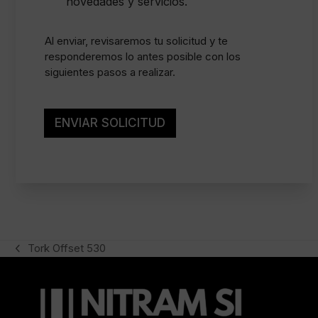
novedades y servicios.
e
i
s
s
e
i
)
n
l
Al enviar, revisaremos tu solicitud y te
t
l
responderemos lo antes posible con los
o
a
siguientes pasos a realizar.
l
s
e
d
g
e
a
v
ENVIAR SOLICITUD
l
e
*
r
i
f
i
c
a
c
i
Tork Offset 530
previous
ó
n
post: