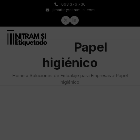
Skip
663 376 736
to
jlmartin@nitram-si.com
content
Twitter
LinkedIn
Open
Close
Papel
mobile
mobile
menu
menu
higiénico
Home
»
Soluciones de Embalaje para Empresas
»
Papel
higiénico