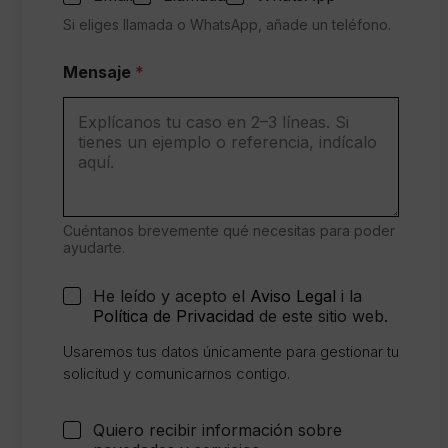
Si eliges llamada o WhatsApp, añade un teléfono.
Mensaje
*
Cuéntanos brevemente qué necesitas para poder
ayudarte.
C
He leído y acepto el
Aviso Legal
i la
o
Política de Privacidad
de este sitio web.
n
*
s
Usaremos tus datos únicamente para gestionar tu
l
e
solicitud y comunicarnos contigo.
o
n
s
t
a
i
C
Quiero recibir información sobre
b
m
a