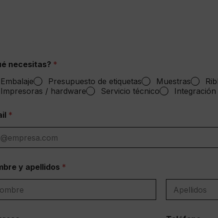
é necesitas?
*
Embalaje
Presupuesto de etiquetas
Muestras
Rib
Impresoras / hardware
Servicio técnico
Integración
il
*
bre y apellidos
*
bre
Apellidos