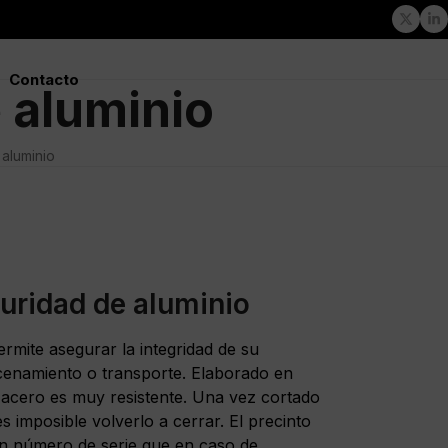
Twitte
Li
Contacto
 aluminio
aluminio
uridad de aluminio
ermite asegurar la integridad de su
cenamiento o transporte. Elaborado en
 acero es muy resistente. Una vez cortado
s imposible volverlo a cerrar. El precinto
un número de serie que en caso de