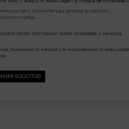
He leído y acepto el
Aviso Legal
i la
Política de Privacidad
d
emos tus datos únicamente para gestionar tu solicitud y
unicarnos contigo.
Quiero recibir información sobre novedades y servicios.
nviar, revisaremos tu solicitud y te responderemos lo antes posib
zar.
NVIAR SOLICITUD