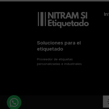
previous
c
post:
i
ó
I
n
Soluciones para el
etiquetado
Proveedor de etiquetas
personalizadas e industriales