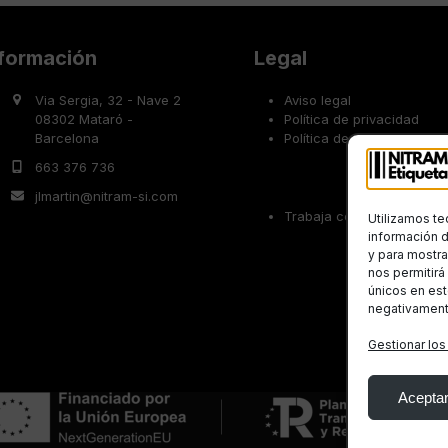
nformación
Legal
Via Sergia, 32 - Nave 2
Aviso legal
08302 Mataró -
Política de privacidad
Barcelona
Política de cookies
663 376 736
jlmartin@nitram-si.com
Trabaja con nosotros
Utilizamos te
información d
y para mostra
nos permitir
únicos en est
negativamente
Gestionar los
Aceptar