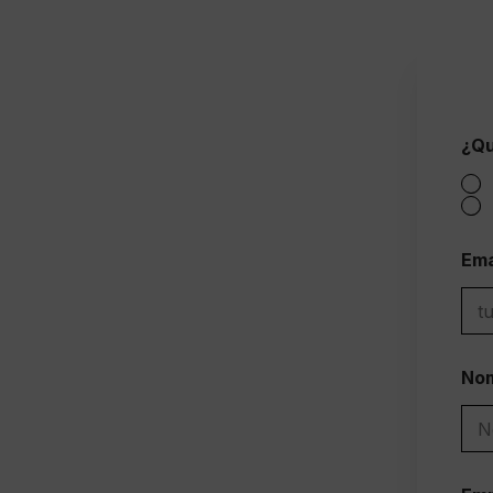
¿Qu
Ema
Nom
Nom