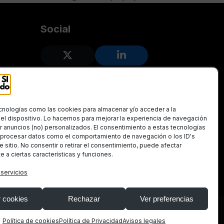
next
post:
Social
Twitter
LinkedIn
(deprecated)
cnologías como las cookies para almacenar y/o acceder a la
el dispositivo. Lo hacemos para mejorar la experiencia de navegación
r anuncios (no) personalizados. El consentimiento a estas tecnologías
á procesar datos como el comportamiento de navegación o los ID's
e sitio. No consentir o retirar el consentimiento, puede afectar
 a ciertas características y funciones.
 servicios
 cookies
Rechazar
Ver preferencias
Política de cookies
Política de Privacidad
Avisos legales