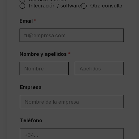
Integración / software
Otra consulta
Email
*
Nombre y apellidos
*
Nombre
Apellidos
/
Empresa
P
r
e
f
e
r
Teléfono
e
n
c