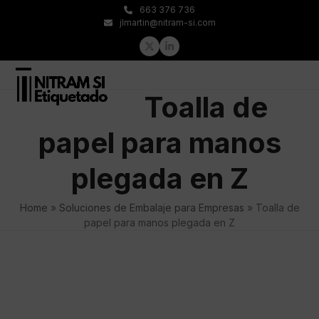
Skip
663 376 736
to
jlmartin@nitram-si.com
content
Twitter
LinkedIn
Open
Close
Toalla de
mobile
mobile
menu
menu
papel para manos
plegada en Z
Home
»
Soluciones de Embalaje para Empresas
»
Toalla de
papel para manos plegada en Z