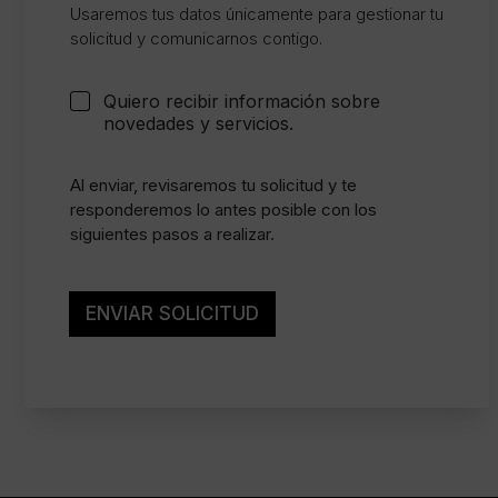
s
Usaremos tus datos únicamente para gestionar tu
e
solicitud y comunicarnos contigo.
n
t
i
C
Quiero recibir información sobre
m
a
novedades y servicios.
i
s
e
i
n
l
Al enviar, revisaremos tu solicitud y te
t
l
responderemos lo antes posible con los
o
a
siguientes pasos a realizar.
l
s
e
d
g
e
a
v
ENVIAR SOLICITUD
l
e
*
r
i
f
i
c
a
c