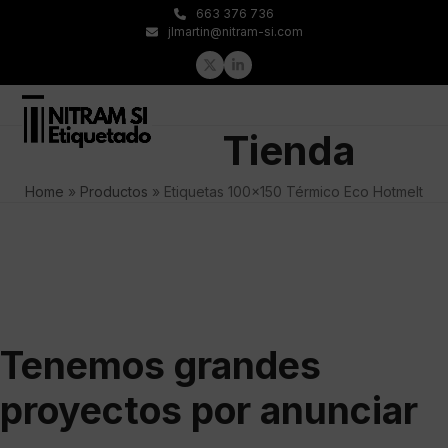
Skip
663 376 736
to
jlmartin@nitram-si.com
content
Twitter
LinkedIn
Open
Close
Tienda
mobile
mobile
menu
menu
Home
»
Productos
»
Etiquetas 100×150 Térmico Eco Hotmelt
Tenemos grandes
proyectos por anunciar