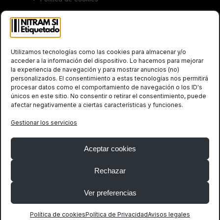
Trabaja con nosotros
Utilizamos tecnologías como las cookies para almacenar y/o
acceder a la información del dispositivo. Lo hacemos para mejorar
la experiencia de navegación y para mostrar anuncios (no)
personalizados. El consentimiento a estas tecnologías nos permitirá
procesar datos como el comportamiento de navegación o los ID's
únicos en este sitio. No consentir o retirar el consentimiento, puede
afectar negativamente a ciertas características y funciones.
Social
Gestionar los servicios
Twitter
LinkedIn
(deprecated)
Aceptar cookies
Rechazar
Ver preferencias
Política de cookies
Política de Privacidad
Avisos legales