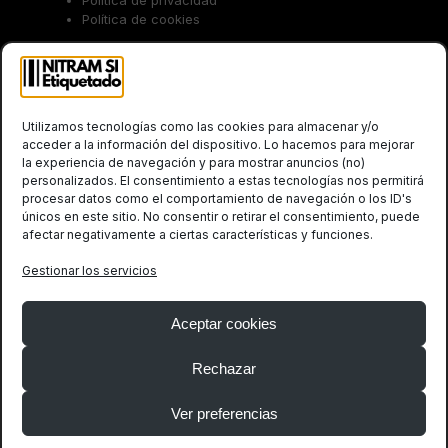
Política de privacidad
Política de cookies
Trabaja con nosotros
Utilizamos tecnologías como las cookies para almacenar y/o
acceder a la información del dispositivo. Lo hacemos para mejorar
la experiencia de navegación y para mostrar anuncios (no)
personalizados. El consentimiento a estas tecnologías nos permitirá
procesar datos como el comportamiento de navegación o los ID's
únicos en este sitio. No consentir o retirar el consentimiento, puede
afectar negativamente a ciertas características y funciones.
Social
Gestionar los servicios
Twitter
LinkedIn
(deprecated)
Aceptar cookies
Rechazar
Ver preferencias