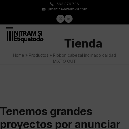
Skip
663 376 736
to
jlmartin@nitram-si.com
content
Twitter
LinkedIn
Open
Close
Tienda
mobile
mobile
menu
menu
Home
»
Productos
»
Ribbon cabezal inclinado calidad
MIXTO OUT
Tenemos grandes
proyectos por anunciar