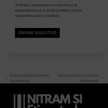
i
d
n
l
Al enviar, revisaremos tu solicitud y te
s
t
l
e
responderemos lo antes posible con los
o
a
c
siguientes pasos a realizar.
l
s
t
e
d
o
g
e
r
a
v
ENVIAR SOLICITUD
l
e
*
r
i
f
i
c
a
c
i
Bolsa portadocumentos
Bolsa portadocumentos
ó
previous
next
con leyenda
sin leyenda
n
post:
post: