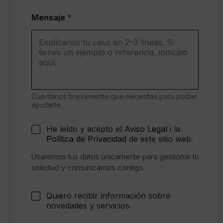
Mensaje
*
Cuéntanos brevemente qué necesitas para poder
ayudarte.
¿
C
He leído y acepto el
Aviso Legal
i la
V
o
Política de Privacidad
de este sitio web.
a
n
n
s
Usaremos tus datos únicamente para gestionar tu
C
e
solicitud y comunicarnos contigo.
a
n
n
t
t
i
C
Quiero recibir información sobre
i
m
a
novedades y servicios.
d
i
s
a
e