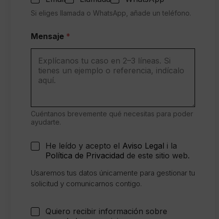
Si eliges llamada o WhatsApp, añade un teléfono.
*
Mensaje
*
¿
V
a
n
i
m
p
r
e
Cuéntanos brevemente qué necesitas para poder
s
ayudarte.
a
s
C
He leído y acepto el
Aviso Legal
i la
o
Política de Privacidad
de este sitio web.
n
s
Usaremos tus datos únicamente para gestionar tu
e
solicitud y comunicarnos contigo.
n
t
i
C
Quiero recibir información sobre