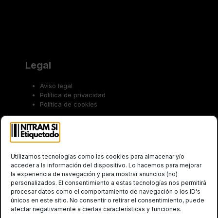
Legal
Aviso legal
Política de privacidad
Política de cookies
Trabaja con nosotros
Utilizamos tecnologías como las cookies para almacenar y/o
acceder a la información del dispositivo. Lo hacemos para mejorar
la experiencia de navegación y para mostrar anuncios (no)
personalizados. El consentimiento a estas tecnologías nos permitirá
procesar datos como el comportamiento de navegación o los ID's
únicos en este sitio. No consentir o retirar el consentimiento, puede
afectar negativamente a ciertas características y funciones.
Social