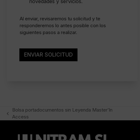
m
a
novedades y servicios.
i
s
e
i
n
l
Al enviar, revisaremos tu solicitud y te
t
l
responderemos lo antes posible con los
o
a
siguientes pasos a realizar.
l
s
e
d
g
e
a
v
ENVIAR SOLICITUD
l
e
*
r
i
f
i
c
a
c
i
Bolsa portadocumentos sin Leyenda Master’In
ó
previous
Access
n
post: