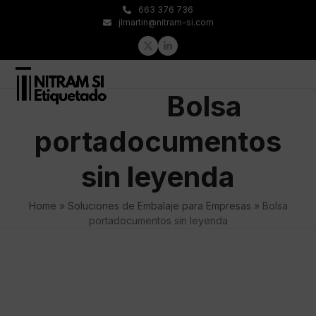
Skip
663 376 736
to
jlmartin@nitram-si.com
content
Twitter
LinkedIn
Open
Close
Bolsa
mobile
mobile
menu
menu
portadocumentos
sin leyenda
Home
»
Soluciones de Embalaje para Empresas
»
Bolsa
portadocumentos sin leyenda